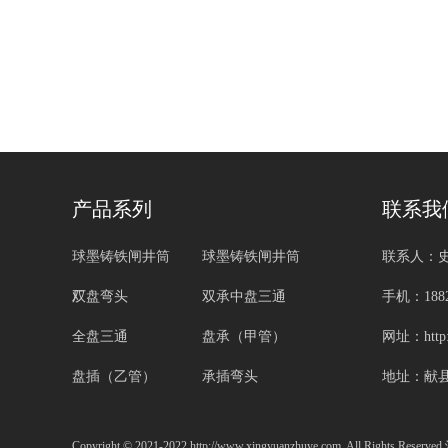
产品系列
联系我
球墨铸铁闸井筒
球墨铸铁闸井筒
联系人：
厂
双盘弯头
双承中盘三通
手机：1882
全盘三通
盘承（甲管）
网址：http:/
盘插（乙管）
承插弯头
地址：献
Copyright © 2021-2022 http://www.xingyuanzhuye.com. All Right