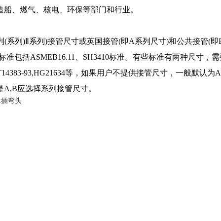
造船、燃气、核电、环保等部门和行业。
(系列)Ⅱ系列)接管尺寸或英国接管(即A系列尺寸)和公共接管(即
包括ASMEB16.11、SH3410标准。有些标准有两种尺寸，
B/T14383-93,HG21634等，如果用户不提供接管尺寸，一般默认
是A,B应选择系列接管尺寸。
承插弯头