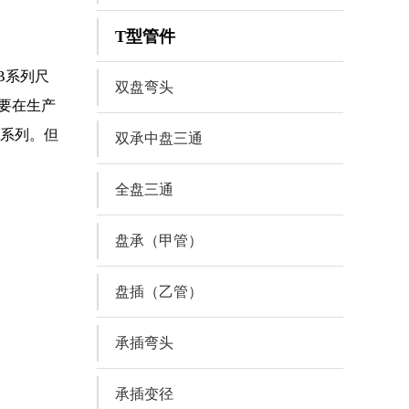
T型管件
B系列尺
双盘弯头
需要在生产
为A系列。但
双承中盘三通
全盘三通
盘承（甲管）
盘插（乙管）
承插弯头
承插变径