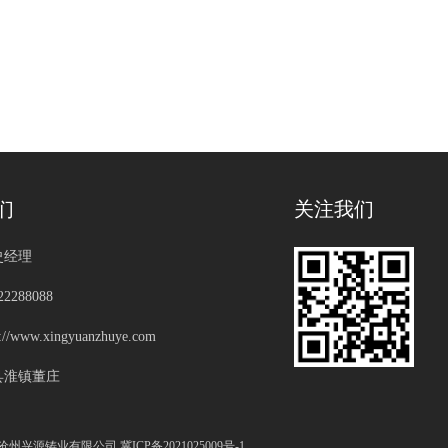
们
关注我们
史经理
2288088
/www.xingyuanzhuye.com
县淮镇董庄
s Reserved 沧州兴源铸业有限公司 冀ICP备2021025009号-1