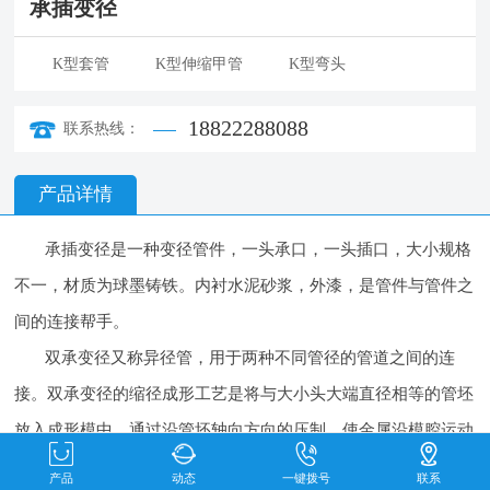
承插变径
K型套管
K型伸缩甲管
K型弯头
18822288088
联系热线：
产品详情
承插变径是一种变径管件，一头承口，一头插口，大小规格
不一，材质为球墨铸铁。内衬水泥砂浆，外漆，是管件与管件之
间的连接帮手。
双承变径又称异径管，用于两种不同管径的管道之间的连
接。双承变径的缩径成形工艺是将与大小头大端直径相等的管坯
放入成形模中，通过沿管坯轴向方向的压制，使金属沿模腔运动
并收缩成形。根据异径管变径的大小，分为一次压制成形或多次
产品
动态
一键拨号
联系