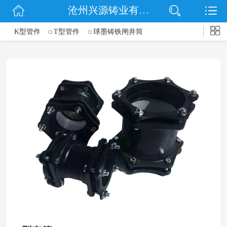
沧州兴源铸业有限公司
网站首页
->
K型管件
T型管件
球墨铸铁闸井筒
公司简介
信息动态
产品展示
企业文化
联系我们